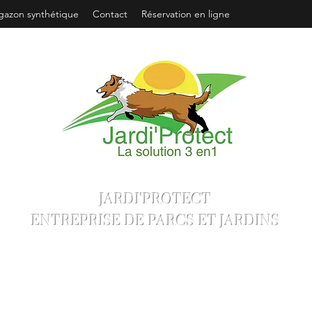
 gazon synthétique
Contact
Réservation en ligne
JARDI'PROTECT
ENTREPRISE DE PARCS ET JARDINS
Un personnel qualifié. Un service d'excellence.
SIRET: 943 820 910 R.C.S. Bobigny
Notre service élagage